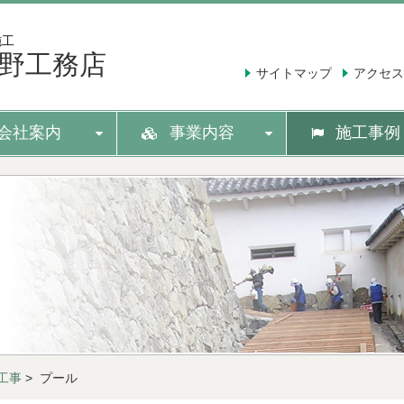
施工
野工務店
サイトマップ
アクセス
会社案内
事業内容
施工事例
工事
> プール