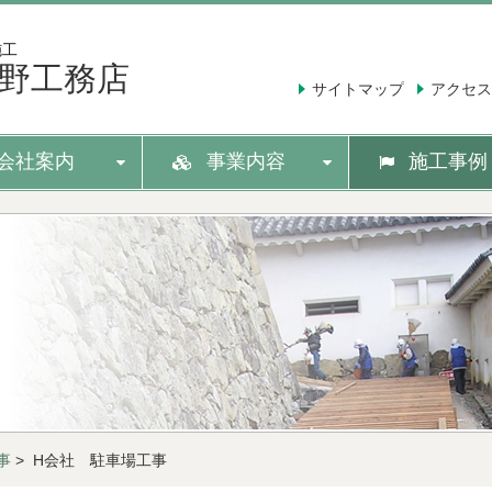
施工
野工務店
サイトマップ
アクセス
会社案内
事業内容
施工事例
事
> H会社 駐車場工事