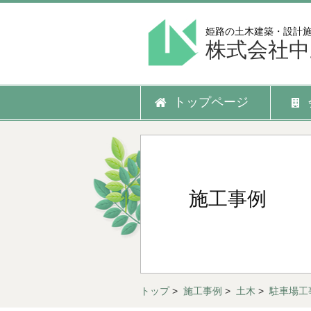
姫路の土木建築・設計
株式会社中
トップページ
施工事例
トップ
>
施工事例
>
土木
>
駐車場工