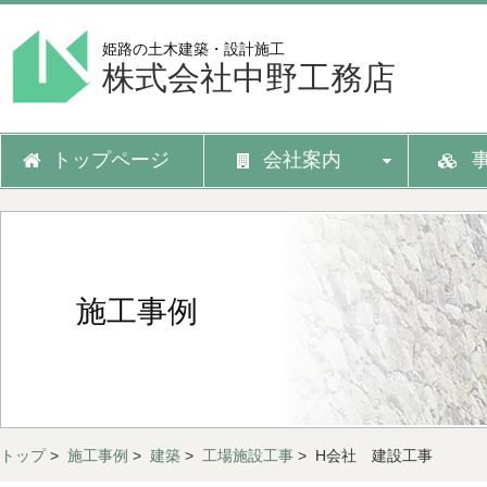
姫路の土木建築・設計施工
株式会社中野工務店
トップページ
会社案内
施工事例
トップ
>
施工事例
>
建築
>
工場施設工事
> H会社 建設工事