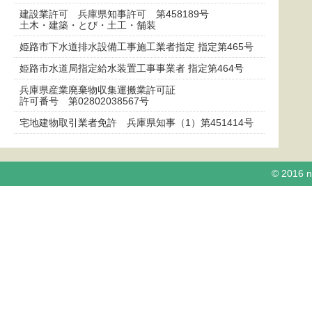
建設業許可 兵庫県知事許可 第458189号
土木・建築・とび・土工・舗装
姫路市下水道排水設備工事施工業者指定 指定第465号
姫路市水道局指定給水装置工事事業者 指定第464号
兵庫県産業廃棄物収集運搬業許可証
許可番号 第02802038567号
宅地建物取引業者免許 兵庫県知事（1）第451414号
© 2016 