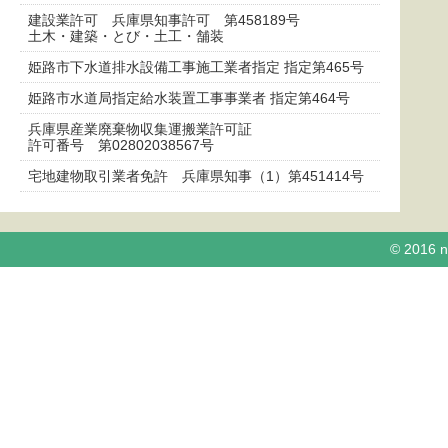
建設業許可 兵庫県知事許可 第458189号
土木・建築・とび・土工・舗装
姫路市下水道排水設備工事施工業者指定 指定第465号
姫路市水道局指定給水装置工事事業者 指定第464号
兵庫県産業廃棄物収集運搬業許可証
許可番号 第02802038567号
宅地建物取引業者免許 兵庫県知事（1）第451414号
© 2016 